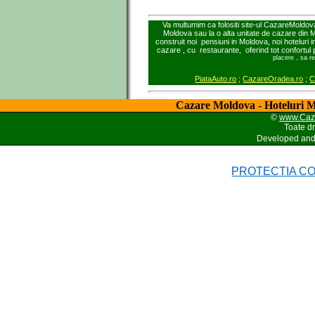
Va multumim ca folositi site-ul CazareMoldova
Moldova sau la o alta unitate de cazare din M
construit noi pensiuni in Moldova, noi hoteluri 
cazare , cu restaurante, oferind tot confortul
placere , sa r
PiataAuto.ro
;
CazareOradea.ro
;
C
Cazare Moldova - Hoteluri M
©
www.Caz
Toate dr
Developed an
PROTECTIA CO