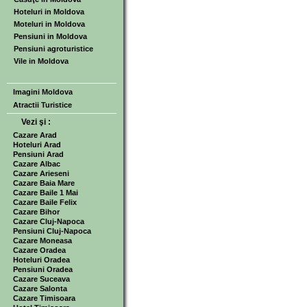
Hoteluri in Moldova
Moteluri in Moldova
Pensiuni in Moldova
Pensiuni agroturistice
Vile in Moldova
Imagini Moldova
Atractii Turistice
Vezi şi :
Cazare Arad
Hoteluri Arad
Pensiuni Arad
Cazare Albac
Cazare Arieseni
Cazare Baia Mare
Cazare Baile 1 Mai
Cazare Baile Felix
Cazare Bihor
Cazare Cluj-Napoca
Pensiuni Cluj-Napoca
Cazare Moneasa
Cazare Oradea
Hoteluri Oradea
Pensiuni Oradea
Cazare Suceava
Cazare Salonta
Cazare Timisoara