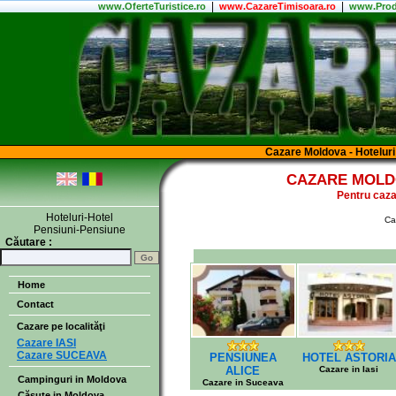
|
|
www.
OferteTuristice
.ro
www.CazareTimisoara.ro
www.Prod
Cazare Moldova - Hoteluri
CAZARE MOLDO
Pentru cazar
Hoteluri-Hotel
Ca
Pensiuni-Pensiune
Căutare :
Home
Contact
Cazare pe localităţi
Cazare IASI
Cazare SUCEAVA
PENSIUNEA
HOTEL ASTORIA
ALICE
Cazare in Iasi
Campinguri in Moldova
Cazare in Suceava
Căsuţe in Moldova