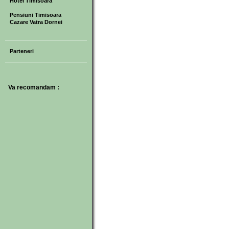
Hotel Timisoara
Pensiuni Timisoara
Cazare Vatra Dornei
Parteneri
Va recomandam :