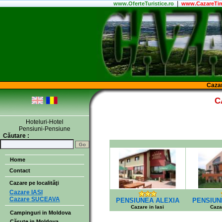
|
www.
OferteTuristice
.ro
www.CazareTim
Cazar
C
Hoteluri-Hotel
Pensiuni-Pensiune
Căutare :
Home
Contact
Cazare pe localităţi
Cazare IASI
Cazare SUCEAVA
PENSIUNEA ALEXIA
PENSIUN
Cazare in Iasi
Cazar
Campinguri in Moldova
Căsuţe in Moldova