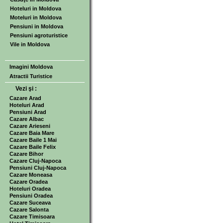
Hoteluri in Moldova
Moteluri in Moldova
Pensiuni in Moldova
Pensiuni agroturistice
Vile in Moldova
Imagini Moldova
Atractii Turistice
Vezi şi :
Cazare Arad
Hoteluri Arad
Pensiuni Arad
Cazare Albac
Cazare Arieseni
Cazare Baia Mare
Cazare Baile 1 Mai
Cazare Baile Felix
Cazare Bihor
Cazare Cluj-Napoca
Pensiuni Cluj-Napoca
Cazare Moneasa
Cazare Oradea
Hoteluri Oradea
Pensiuni Oradea
Cazare Suceava
Cazare Salonta
Cazare Timisoara