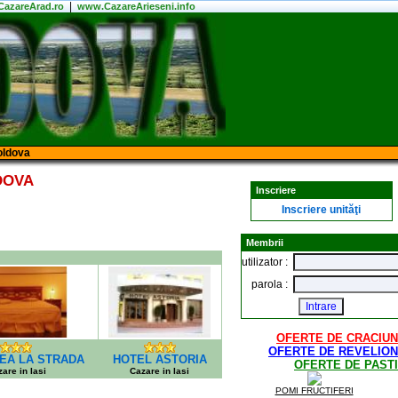
|
azareArad.ro
www.CazareArieseni.info
oldova
DOVA
Inscriere
Inscriere unităţi
Membrii
utilizator :
parola :
OFERTE DE CRACIUN
OFERTE DE REVELION
EA LA STRADA
HOTEL ASTORIA
OFERTE DE PASTI
are in Iasi
Cazare in Iasi
POMI FRUCTIFERI