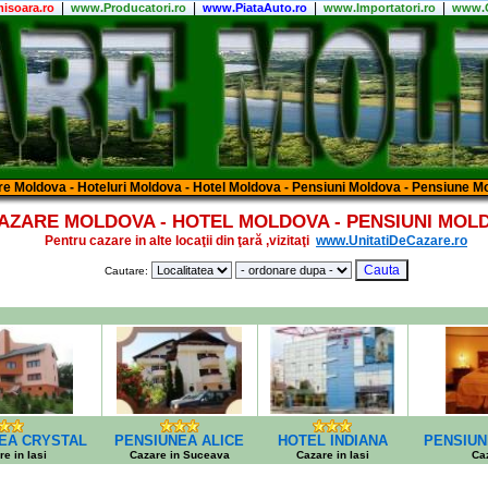
|
|
|
|
isoara.ro
www.Producatori.ro
www.PiataAuto.ro
www.Importatori.ro
www.C
e Moldova - Hoteluri Moldova - Hotel Moldova - Pensiuni Moldova - Pensiune M
AZARE MOLDOVA - HOTEL MOLDOVA - PENSIUNI MOL
Pentru cazare in alte locaţii din ţară ,vizitaţi
www.UnitatiDeCazare.ro
Cautare:
EA CRYSTAL
PENSIUNEA ALICE
HOTEL INDIANA
PENSIUN
e in Iasi
Cazare in Suceava
Cazare in Iasi
Caz